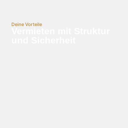
Deine Vorteile
Vermieten mit Struktur
und Sicherheit
Eine erfolgreiche Vermietung
bedeutet nicht nur einen passenden
Mieter zu finden, sondern auch einen
reibungslosen Ablauf sicherzustellen.
Wir begleiten Dich durch alle
wichtigen Schritte und sorgen für eine
transparente und strukturierte
Vermietung.
So kannst Du sicher sein, dass Deine